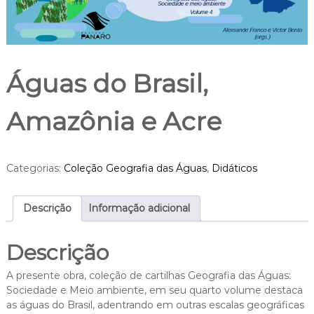
p
r
e
s
s
a
Águas do Brasil,
s
Amazônia e Acre
Categorias:
Coleção Geografia das Águas
,
Didáticos
Descrição
Informação adicional
Descrição
A presente obra, coleção de cartilhas Geografia das Águas:
Sociedade e Meio ambiente, em seu quarto volume destaca
as águas do Brasil, adentrando em outras escalas geográficas