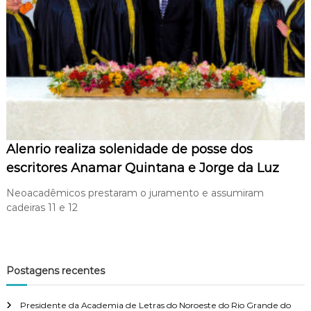
p
r
e
s
s
a
s
Alenrio realiza solenidade de posse dos
escritores Anamar Quintana e Jorge da Luz
Neoacadêmicos prestaram o juramento e assumiram
cadeiras 11 e 12
Postagens recentes
Presidente da Academia de Letras do Noroeste do Rio Grande do