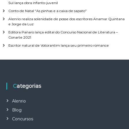
Sul lança obra infanto-juvenil
Conto de Natal “As pinhas e a caixa de sapato”
Alenrio realiza solenidade de posse dos escritores Anamar Quintana
e Jorge da Luz
Editora Panaro lança edital do Concurso Nacional de Literatura –
Conarte 2021
Escritor natural de Votorantim lança seu primeiro romance
Categorias
Alenrio
Blog
Concursos