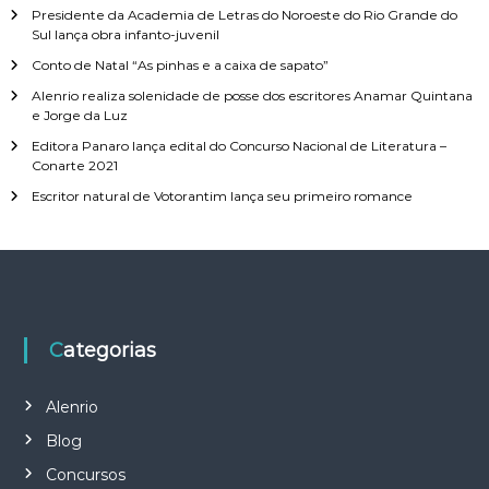
Presidente da Academia de Letras do Noroeste do Rio Grande do
Sul lança obra infanto-juvenil
Conto de Natal “As pinhas e a caixa de sapato”
Alenrio realiza solenidade de posse dos escritores Anamar Quintana
e Jorge da Luz
Editora Panaro lança edital do Concurso Nacional de Literatura –
Conarte 2021
Escritor natural de Votorantim lança seu primeiro romance
Categorias
Alenrio
Blog
Concursos