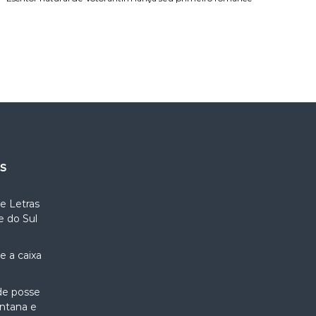
es
e Letras
e do Sul
e a caixa
 de posse
intana e