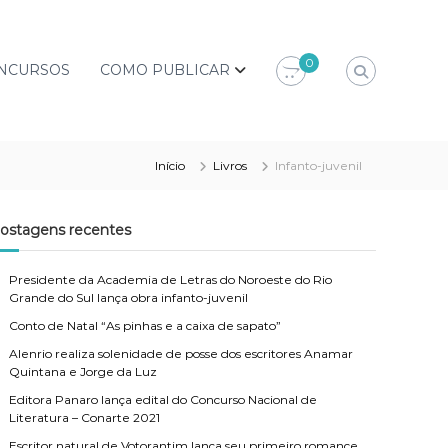
0
NCURSOS
COMO PUBLICAR
Início
Livros
Infanto-juvenil
ostagens recentes
Presidente da Academia de Letras do Noroeste do Rio
Grande do Sul lança obra infanto-juvenil
Conto de Natal “As pinhas e a caixa de sapato”
Alenrio realiza solenidade de posse dos escritores Anamar
Quintana e Jorge da Luz
Editora Panaro lança edital do Concurso Nacional de
Literatura – Conarte 2021
Escritor natural de Votorantim lança seu primeiro romance