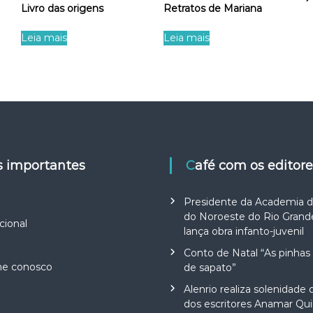
Livro das origens
Retratos de Mariana
Leia mais
Leia mais
ks importantes
Café com os editor
Presidente da Academia d
do Noroeste do Rio Grand
cional
lança obra infanto-juvenil
Conto de Natal “As pinhas 
he conosco
de sapato”
Alenrio realiza solenidade
dos escritores Anamar Qu