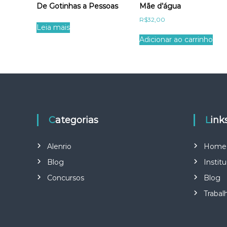
s
e
De Gotinhas a Pessoas
Mãe d’água
i
s
R$
32,00
m
t
Leia mais
p
Adicionar ao carrinho
r
e
s
s
a
s
Categorias
Lin
Alenrio
Home
Blog
Institu
Concursos
Blog
Trabal